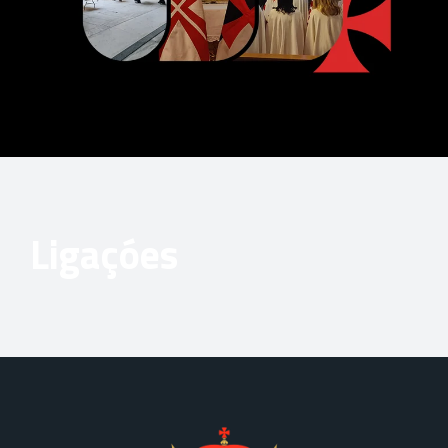
Ligaçóes