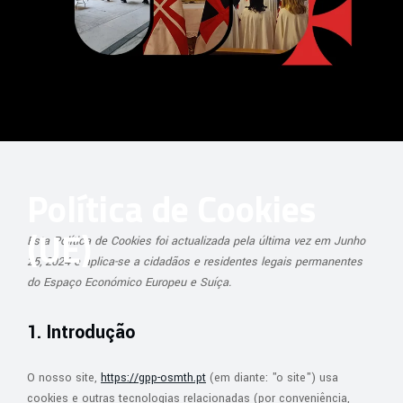
Política de Cookies
(UE)
Esta Política de Cookies foi actualizada pela última vez em Junho
25, 2024 e aplica-se a cidadãos e residentes legais permanentes
do Espaço Económico Europeu e Suíça.
1. Introdução
O nosso site,
https://gpp-osmth.pt
(em diante: "o site") usa
cookies e outras tecnologias relacionadas (por conveniência,