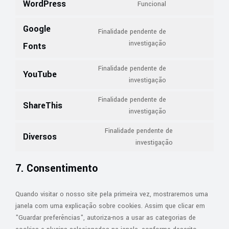
WordPress
Funcional
Consent
to
Google
service
Finalidade pendente de
Consent
wordpress
investigação
Fonts
to
service
Finalidade pendente de
YouTube
google-
Consent
investigação
fonts
to
Finalidade pendente de
service
ShareThis
Consent
investigação
youtube
to
Finalidade pendente de
service
Diversos
Consent
investigação
sharethis
to
service
7. Consentimento
diversos
Quando visitar o nosso site pela primeira vez, mostraremos uma
janela com uma explicação sobre cookies. Assim que clicar em
"Guardar preferências", autoriza-nos a usar as categorias de