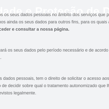
idade e Proteção de
mos os seus dados pessoais no âmbito dos serviços qu
amos ainda os seus dados para outros fins, para os quai
eder e consultar a nossa página.
eus dados pelo período necessário e de acordo co
.
s dados pessoais, tem o direito de solicitar o acesso ao
omo de decidir sobre qual o tratamento autonomizado que l
evistos legalmente.