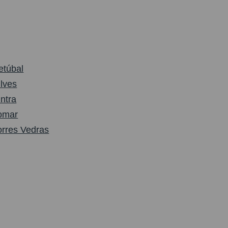
etúbal
ilves
intra
omar
orres Vedras