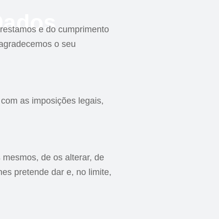
 Dados
e prestamos e do cumprimento
s agradecemos o seu
m as imposições legais,
s mesmos, de os alterar, de
hes pretende dar e, no limite,