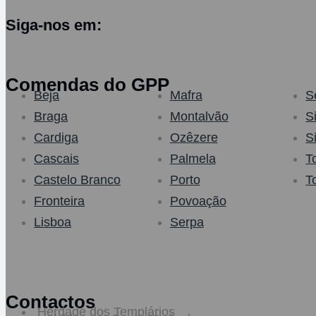
Siga-nos em:
Comendas do GPP
Beja
Mafra
S
Braga
Montalvão
S
Cardiga
Ozêzere
S
Cascais
Palmela
T
Castelo Branco
Porto
T
Fronteira
Povoação
Lisboa
Serpa
Contactos
Herdade dos Templários