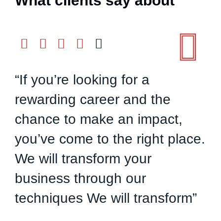
What clients say about
“If you’re looking for a
“
rewarding career and the
r
chance to make an impact,
c
you’ve come to the right place.
y
We will transform your
W
business through our
b
techniques We will transform”
t