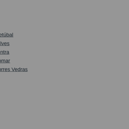
etúbal
ilves
intra
omar
orres Vedras