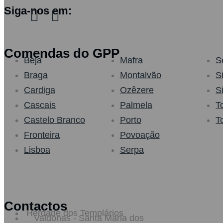
Siga-nos em:
Comendas do GPP
Beja
Mafra
S
Braga
Montalvão
S
Cardiga
Ozêzere
S
Cascais
Palmela
T
Castelo Branco
Porto
T
Fronteira
Povoação
Lisboa
Serpa
Contactos
Herdade dos Templários
Valdonas - Santa Maria dos