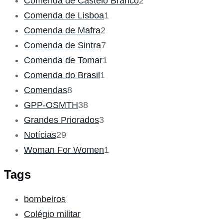
Comenda de Castelo Branco
2
Comenda de Lisboa
1
Comenda de Mafra
2
Comenda de Sintra
7
Comenda de Tomar
1
Comenda do Brasil
1
Comendas
8
GPP-OSMTH
38
Grandes Priorados
3
Notícias
29
Woman For Women
1
Tags
bombeiros
Colégio militar