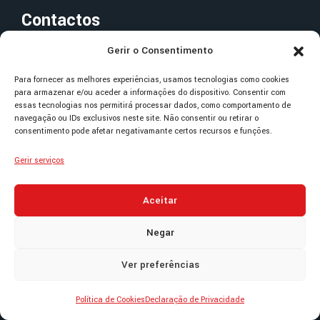
Contactos
Herdade dos Templários
Gerir o Consentimento
Valdonas - Santa Maria dos Olivais
2300-608 Tomar
Para fornecer as melhores experiências, usamos tecnologias como cookies
para armazenar e/ou aceder a informações do dispositivo. Consentir com
essas tecnologias nos permitirá processar dados, como comportamento de
grandesecretaria@gpp-osmth.pt
navegação ou IDs exclusivos neste site. Não consentir ou retirar o
consentimento pode afetar negativamante certos recursos e funções.
Livro de Reclamações
Gerir serviços
Aceitar
Negar
Termos, Condições
e
Políticas de Coockies (UE)
Ver preferências
© 2024 GPP-OSMTH - Desenvolvido por
MYWEBSITE
Política de Cookies
Declaração de Privacidade