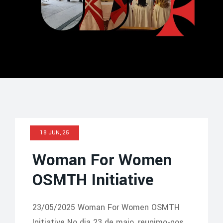
Tag: Comendas
18 JUN, 25
Woman For Women
OSMTH Initiative
23/05/2025 Woman For Women OSMTH
Initiative No dia 23 de maio, reunimo-nos