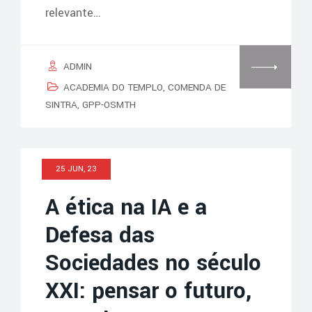
relevante…
ADMIN
ACADEMIA DO TEMPLO
,
COMENDA DE
SINTRA
,
GPP-OSMTH
25 JUN, 23
A ética na IA e a
Defesa das
Sociedades no século
XXI: pensar o futuro,