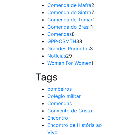
Comenda de Mafra
2
Comenda de Sintra
7
Comenda de Tomar
1
Comenda do Brasil
1
Comendas
8
GPP-OSMTH
38
Grandes Priorados
3
Notícias
29
Woman For Women
1
Tags
bombeiros
Colégio militar
Comendas
Convento de Cristo
Encontro
Encontro de História ao
Vivo