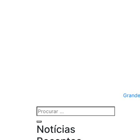
Grande
Procurar
por:
Procurar
Notícias