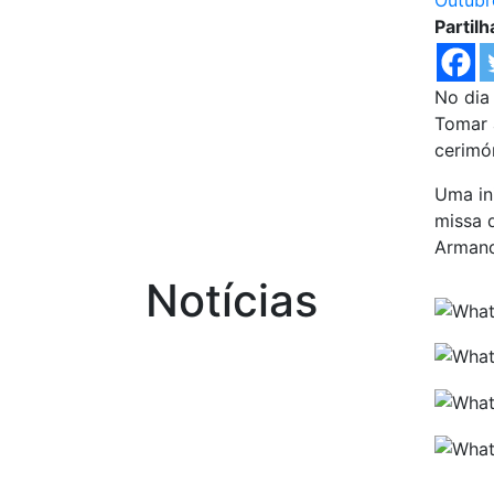
Outubr
Partilh
No dia
Tomar 
cerimón
Uma in
missa 
Armand
Notícias