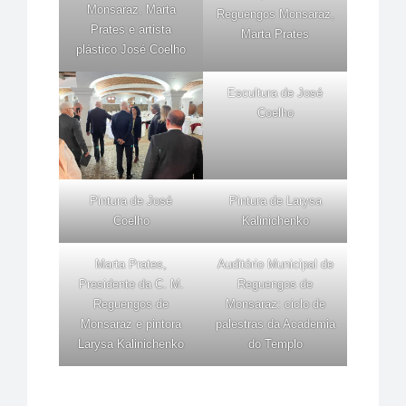
Monsaraz, Marta
Reguengos Monsaraz,
Prates e artista
Marta Prates
plástico José Coelho
Escultura de José
Coelho
Pintura de José
Pintura de Larysa
Coelho
Kalinichenko
Marta Prates,
Auditório Municipal de
Presidente da C. M.
Reguengos de
Reguengos de
Monsaraz: ciclo de
Monsaraz e pintora
palestras da Academia
Larysa Kalinichenko
do Templo