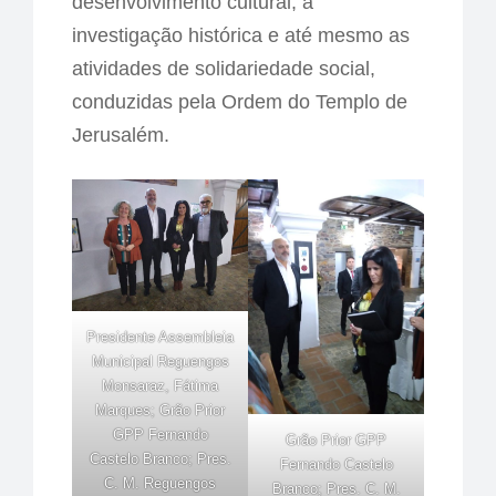
desenvolvimento cultural, a
investigação histórica e até mesmo as
atividades de solidariedade social,
conduzidas pela Ordem do Templo de
Jerusalém.
Presidente Assembleia
Municipal Reguengos
Monsaraz, Fátima
Marques; Grão Prior
GPP Fernando
Grão Prior GPP
Castelo Branco; Pres.
Fernando Castelo
C. M. Reguengos
Branco; Pres. C. M.