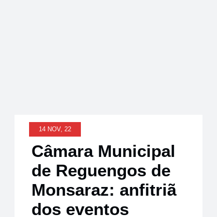
Notícias
14 NOV, 22
Câmara Municipal
de Reguengos de
Monsaraz: anfitriã
dos eventos