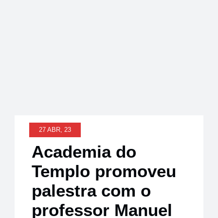
Notícias
27 ABR, 23
Academia do
Templo promoveu
palestra com o
professor Manuel