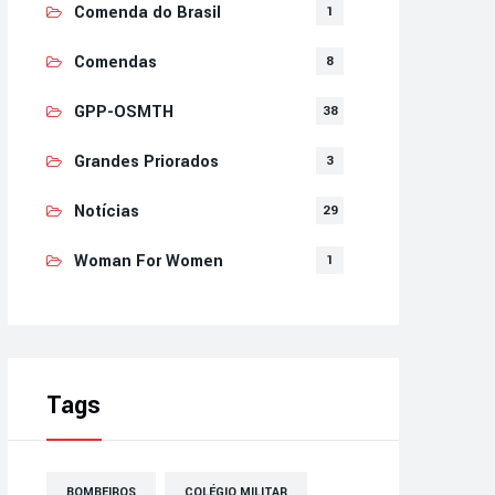
Comenda do Brasil
1
Comendas
8
GPP-OSMTH
38
Grandes Priorados
3
Notícias
29
Woman For Women
1
Tags
BOMBEIROS
COLÉGIO MILITAR