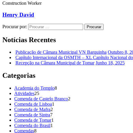
Construction Worker
Henry David
Procurar por:
Procurar
Notícias Recentes
Publicação de Câmara Municipal VN Barquinha
Outubro 8, 2
Capítulo Internacional da OSMTH – XL Capítulo Nacional d
Recepção na Câmara Municipal de Tomar
Junho 18, 2025
Categorias
Academia do Templo
8
Atividades
25
Comenda de Castelo Branco
2
Comenda de Lisboa
1
Comenda de Mafra
2
Comenda de Sintra
7
Comenda de Tomar
1
Comenda do Brasil
1
Comendas
8