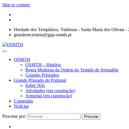
Skip to content
Herdade dos Templários, Valdonas - Santa Maria dos Olivais 
grandesecretaria@gpp-osmth.pt
OSMTH
OSMTH – História
Regra Moderna da Ordem do Templo de Jerusalém
Grandes Priorados
Grande Priorado de Portugal
Sobre Nós
Atividades (em construção)
Armorial (em construção)
Comendas
Notícias
Procurar por:
Procurar