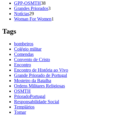
GPP-OSMTH
38
Grandes Priorados
3
Notícias
29
Woman For Women
1
Tags
bombeiros
Colégio militar
Comendas
Convento de Cristo
Encontro
Encontro de História ao Vivo
Grande Priorado de Portugal
Mosteiro da Batalha
Ordens Militares Religiosas
OSMTH
PrioradoPortugal
Responsabilidade Social
Templários
Tomar